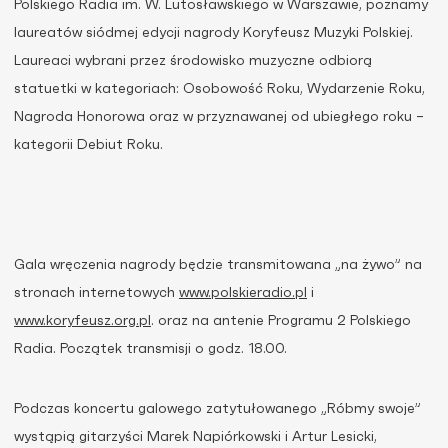
Polskiego Radia im. W. Lutosławskiego w Warszawie, poznamy
laureatów siódmej edycji nagrody Koryfeusz Muzyki Polskiej.
Laureaci wybrani przez środowisko muzyczne odbiorą
statuetki w kategoriach: Osobowość Roku, Wydarzenie Roku,
Nagroda Honorowa oraz w przyznawanej od ubiegłego roku –
kategorii Debiut Roku.
Gala wręczenia nagrody będzie transmitowana „na żywo” na
stronach internetowych
www.polskieradio.pl
i
www.koryfeusz.org.pl
. oraz na antenie Programu 2 Polskiego
Radia. Początek transmisji o godz. 18.00.
Podczas koncertu galowego zatytułowanego „Róbmy swoje”
wystąpią gitarzyści Marek Napiórkowski i Artur Lesicki,