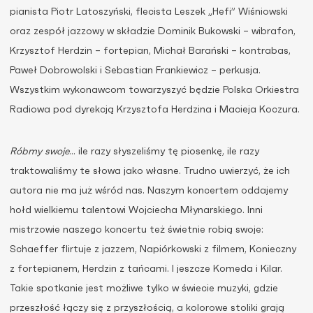
pianista Piotr Latoszyński, flecista Leszek „Hefi” Wiśniowski
oraz zespół jazzowy w składzie Dominik Bukowski – wibrafon,
Krzysztof Herdzin – fortepian, Michał Barański – kontrabas,
Paweł Dobrowolski i Sebastian Frankiewicz – perkusja.
Wszystkim wykonawcom towarzyszyć będzie Polska Orkiestra
Radiowa pod dyrekcją Krzysztofa Herdzina i Macieja Koczura.
Róbmy swoje
… ile razy słyszeliśmy tę piosenkę, ile razy
traktowaliśmy te słowa jako własne. Trudno uwierzyć, że ich
autora nie ma już wśród nas. Naszym koncertem oddajemy
hołd wielkiemu talentowi Wojciecha Młynarskiego. Inni
mistrzowie naszego koncertu też świetnie robią swoje:
Schaeffer flirtuje z jazzem, Napiórkowski z filmem, Konieczny
z fortepianem, Herdzin z tańcami. I jeszcze Komeda i Kilar.
Takie spotkanie jest możliwe tylko w świecie muzyki, gdzie
przeszłość łączy się z przyszłością, a kolorowe stoliki grają