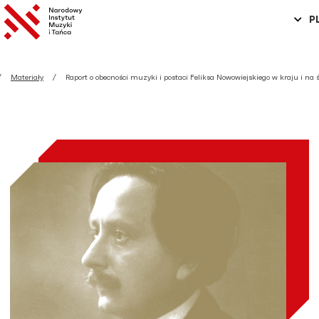
P
Materiały
Raport o obecności muzyki i postaci Feliksa Nowowiejskiego w kraju i na 