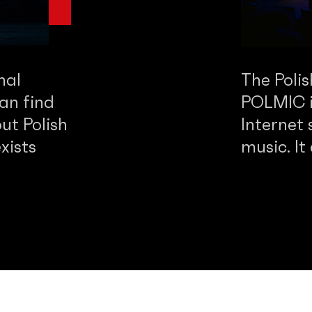
nal
The Poli
an find
POLMIC is
ut Polish
Internet 
xists
music. It