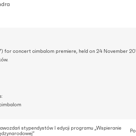
ndra
for concert cimbalom premiere, held on 24 November 201
ków.
:
 cimbalom
awozdań stypendystów I edycji programu „Wspieranie
Po
ędzynarodowej”