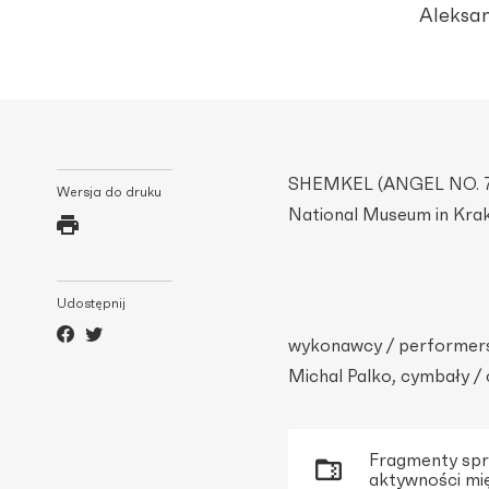
Aleksa
SHEMKEL (ANGEL NO. 7) 
Wersja do druku
National Museum in Kra
Udostępnij
wykonawcy / performers
Michal Palko, cymbały /
Fragmenty spr
aktywności mi