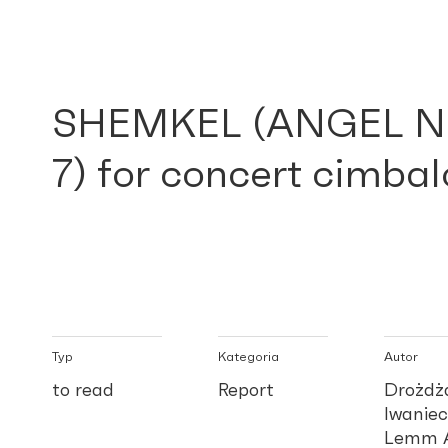
SHEMKEL (ANGEL N
7) for concert cimba
Typ
Kategoria
Autor
to read
Report
Drożdża
Iwaniec
Lemm A