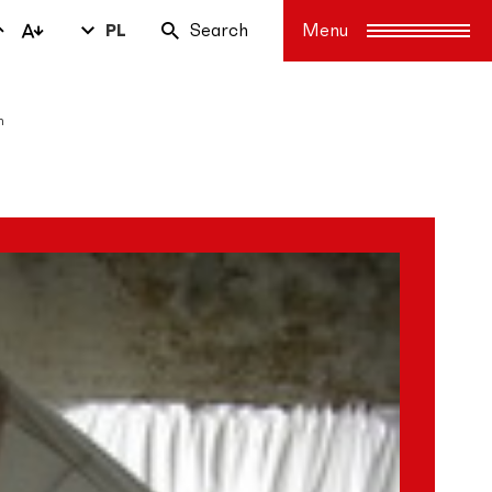
PL
Search
m