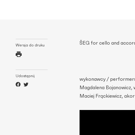
ŠEG for cello and accor
Wersja do druku
Udostępnij
wykonawcy / performers
Magdalena Bojanowicz, w
Maciej Frąckiewicz, ako