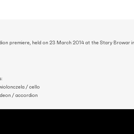
dion premiere, held on 23 March 2014 at the Stary Browar i
:
iolonczela / cello
rdeon / accordion